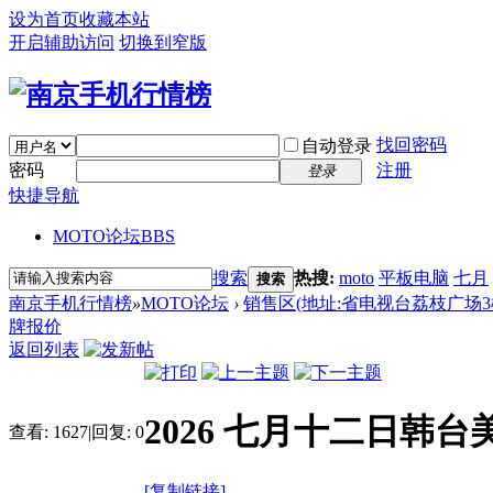
设为首页
收藏本站
开启辅助访问
切换到窄版
找回密码
自动登录
密码
注册
登录
快捷导航
MOTO论坛
BBS
搜索
热搜:
moto
平板电脑
七月
搜索
南京手机行情榜
»
MOTO论坛
›
销售区(地址:省电视台荔枝广场3楼 电话:
牌报价
返回列表
2026 七月十二日韩
查看:
1627
|
回复:
0
[复制链接]