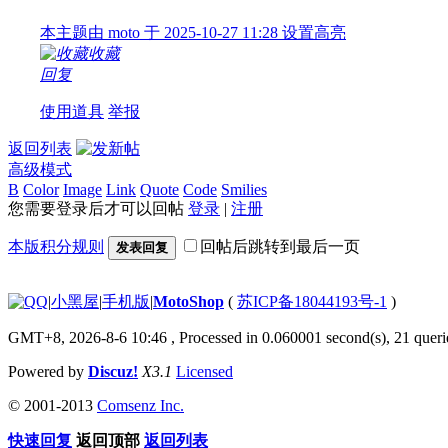
本主题由 moto 于 2025-10-27 11:28 设置高亮
收藏
回复
使用道具
举报
返回列表
高级模式
B
Color
Image
Link
Quote
Code
Smilies
您需要登录后才可以回帖
登录
|
注册
本版积分规则
回帖后跳转到最后一页
发表回复
|
小黑屋
|
手机版
|
MotoShop
(
苏ICP备18044193号-1
)
GMT+8, 2026-8-6 10:46
, Processed in 0.060001 second(s), 21 querie
Powered by
Discuz!
X3.1
Licensed
© 2001-2013
Comsenz Inc.
快速回复
返回顶部
返回列表