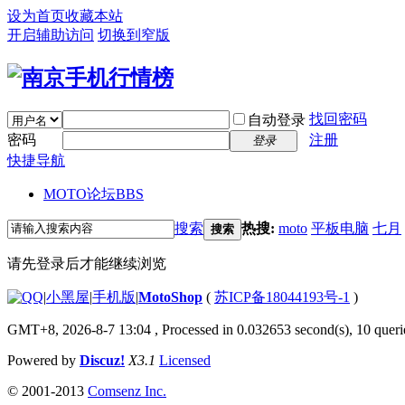
设为首页
收藏本站
开启辅助访问
切换到窄版
找回密码
自动登录
密码
注册
登录
快捷导航
MOTO论坛
BBS
搜索
热搜:
moto
平板电脑
七月
搜索
请先登录后才能继续浏览
|
小黑屋
|
手机版
|
MotoShop
(
苏ICP备18044193号-1
)
GMT+8, 2026-8-7 13:04
, Processed in 0.032653 second(s), 10 querie
Powered by
Discuz!
X3.1
Licensed
© 2001-2013
Comsenz Inc.